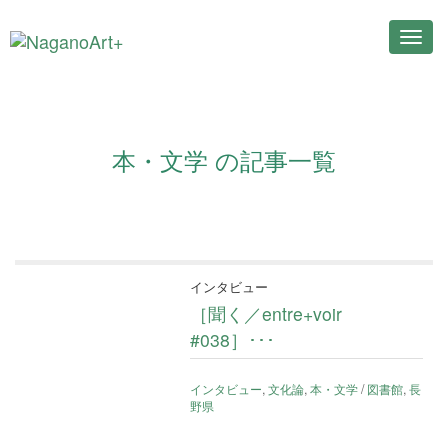
Toggl
navig
本・文学 の記事一覧
インタビュー
［聞く／entre+voir
#038］･･･
インタビュー
,
文化論
,
本・文学
/
図書館
,
長
野県