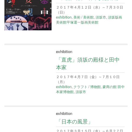
２０１７年４月１２日（水）～７月３０日
（日）
exhibition
,
美術
/
美術館
,
須坂市
,
須坂版画
美術館平塚運一版画美術館
exhibition
「直虎」須坂の殿様と田中
本家
２０１７年４月７日（金）～７月１０日
（月）
exhibition
,
クラフト
/
博物館
,
豪商の館 田中
本家博物館
,
須坂市
exhibition
「日本の風景」
２０１７年３月１５日（水）～６月２７日