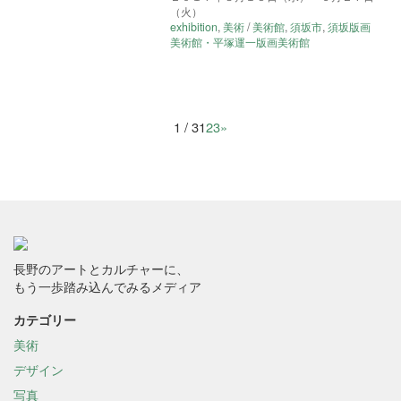
（火）
exhibition
,
美術
/
美術館
,
須坂市
,
須坂版画
美術館・平塚運一版画美術館
1 / 3
1
2
3
»
長野のアートとカルチャーに、
もう一歩踏み込んでみるメディア
カテゴリー
美術
デザイン
写真