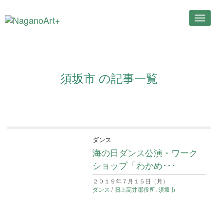
Toggl
navig
須坂市 の記事一覧
ダンス
海の日ダンス公演・ワーク
ショップ「わかめ･･･
２０１９年７月１５日（月）
ダンス
/
旧上高井郡役所
,
須坂市