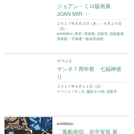
ジョアン・ミロ版画展
JOAN MIR･･･
２０１７年８月３日（木）～９月２４日
（日）
exhibition
,
美術
/
美術館
,
須坂市
,
須坂版画
美術館・平塚運一版画美術館
イベント
ヤンネ７周年祭 七福神巡
り
２０１７年６月１１日（日）
イベント
/
ヤンネ
,
施設その他
,
須坂市
exhibition
「風船画伯 谷中安規 展」