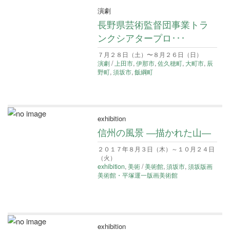
演劇
長野県芸術監督団事業トラ
ンクシアタープロ･･･
７月２８日（土）〜８月２６日（日）
演劇
/
上田市
,
伊那市
,
佐久穂町
,
大町市
,
辰
野町
,
須坂市
,
飯綱町
exhibition
信州の風景 ―描かれた山―
２０１７年８月３日（木）～１０月２４日
（火）
exhibition
,
美術
/
美術館
,
須坂市
,
須坂版画
美術館・平塚運一版画美術館
exhibition