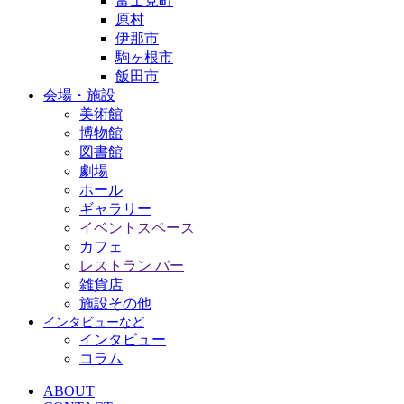
富士見町
原村
伊那市
駒ヶ根市
飯田市
会場・施設
美術館
博物館
図書館
劇場
ホール
ギャラリー
イベントスペース
カフェ
レストラン バー
雑貨店
施設その他
インタビューなど
インタビュー
コラム
ABOUT