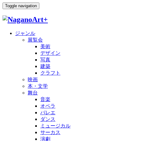
Toggle navigation
ジャンル
展覧会
美術
デザイン
写真
建築
クラフト
映画
本・文学
舞台
音楽
オペラ
バレエ
ダンス
ミュージカル
サーカス
演劇