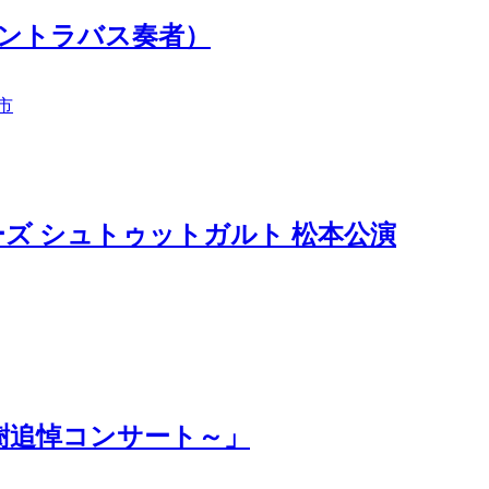
朗（コントラバス奏者）
市
ズ シュトゥットガルト 松本公演
樹追悼コンサート～」