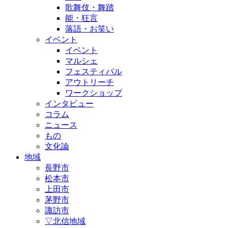
歌舞伎・舞踏
能・狂言
落語・お笑い
イベント
イベント
マルシェ
フェスティバル
アウトリーチ
ワークショップ
インタビュー
コラム
ニュース
もの
文化論
地域
長野市
松本市
上田市
茅野市
諏訪市
▽北信地域