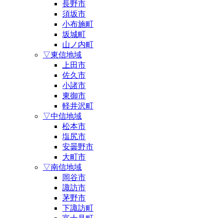
長野市
須坂市
小布施町
坂城町
山ノ内町
▽東信地域
上田市
佐久市
小諸市
東御市
軽井沢町
▽中信地域
松本市
塩尻市
安曇野市
大町市
▽南信地域
岡谷市
諏訪市
茅野市
下諏訪町