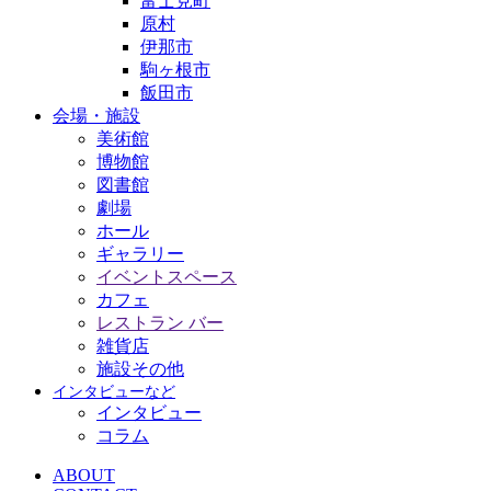
富士見町
原村
伊那市
駒ヶ根市
飯田市
会場・施設
美術館
博物館
図書館
劇場
ホール
ギャラリー
イベントスペース
カフェ
レストラン バー
雑貨店
施設その他
インタビューなど
インタビュー
コラム
ABOUT