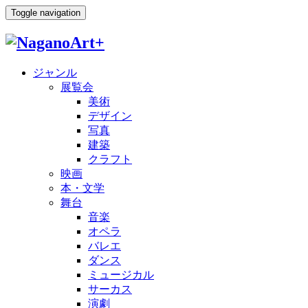
Toggle navigation
ジャンル
展覧会
美術
デザイン
写真
建築
クラフト
映画
本・文学
舞台
音楽
オペラ
バレエ
ダンス
ミュージカル
サーカス
演劇