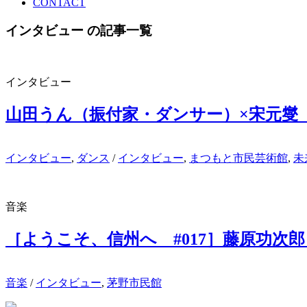
CONTACT
インタビュー の記事一覧
インタビュー
山田うん（振付家・ダンサー）×宋元燮
インタビュー
,
ダンス
/
インタビュー
,
まつもと市民芸術館
,
未
音楽
［ようこそ、信州へ #017］藤原功次
音楽
/
インタビュー
,
茅野市民館