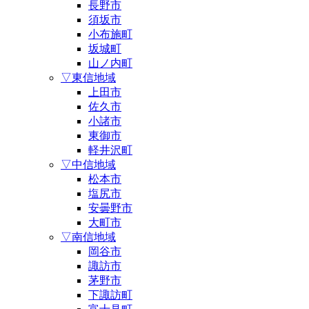
長野市
須坂市
小布施町
坂城町
山ノ内町
▽東信地域
上田市
佐久市
小諸市
東御市
軽井沢町
▽中信地域
松本市
塩尻市
安曇野市
大町市
▽南信地域
岡谷市
諏訪市
茅野市
下諏訪町