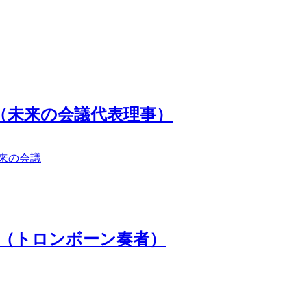
（未来の会議代表理事）
来の会議
郎（トロンボーン奏者）