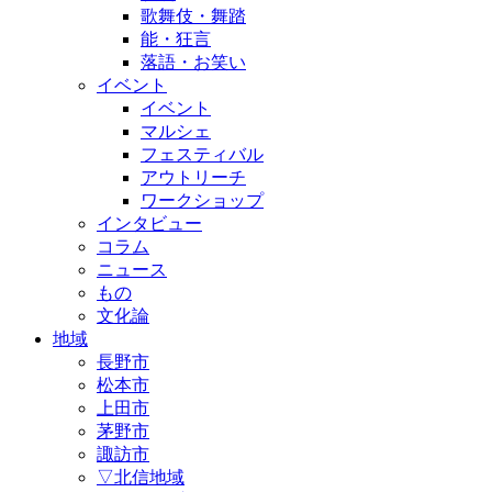
歌舞伎・舞踏
能・狂言
落語・お笑い
イベント
イベント
マルシェ
フェスティバル
アウトリーチ
ワークショップ
インタビュー
コラム
ニュース
もの
文化論
地域
長野市
松本市
上田市
茅野市
諏訪市
▽北信地域