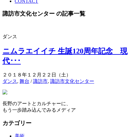
CONTACT
諏訪市文化センター の記事一覧
ダンス
ニムラエイイチ 生誕120周年記念 現
代･･･
２０１８年１２月２２日（土）
ダンス
,
舞台
/
諏訪市
,
諏訪市文化センター
長野のアートとカルチャーに、
もう一歩踏み込んでみるメディア
カテゴリー
美術