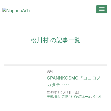
Toggl
navig
松川村 の記事一覧
美術
SPANNKOSMO『ココロノ
カタチ -･･･
2015年１０月２日（金）
美術
,
舞台
,
音楽
/
すずの音ホール
,
松川村