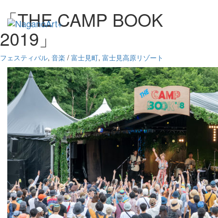
「THE CAMP BOOK
2019」
フェスティバル
,
音楽
/
富士見町
,
富士見高原リゾート