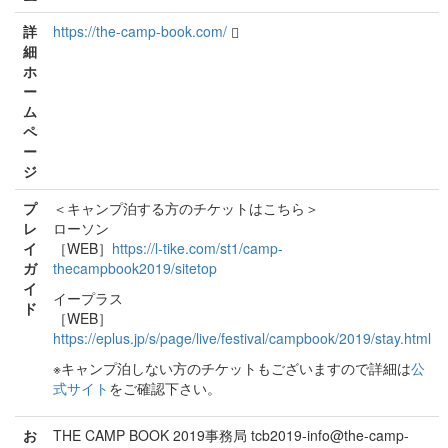
詳
https://the-camp-book.com/
細
ホ
ー
ム
ペ
ー
ジ
プ
＜キャンプ泊する方のチケットはこちら＞
レ
ローソン
イ
［WEB］
https://l-tike.com/st1/camp-
ガ
thecampbook2019/sitetop
イ
イープラス
ド
［WEB］
https://eplus.jp/s/page/live/festival/campbook/2019/stay.html
※キャンプ泊しない方のチケットもございますので詳細は
公
式サイト
をご確認下さい。
お
THE CAMP BOOK 2019事務局 tcb2019-info@the-camp-