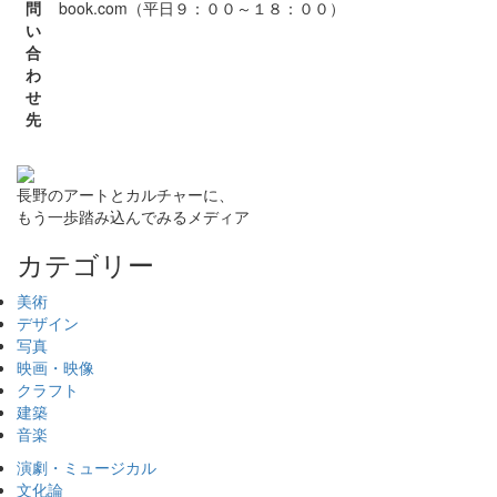
問
book.com（平日９：００～１８：００）
い
合
わ
せ
先
長野のアートとカルチャーに、
もう一歩踏み込んでみるメディア
カテゴリー
美術
デザイン
写真
映画・映像
クラフト
建築
音楽
演劇・ミュージカル
文化論