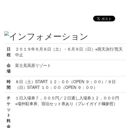
日
２０１９年６月８日（土）・６月９日（日）※雨天決行/荒天
程
中止
会
富士見高原リゾート
場
時
８日（土）START １２：００（OPEN ９：００）/ ９日
間
（日）START １０：００（OPEN ９：００）
チ
１日入場券７，０００円／２日通し入場券１２，０００円
ケ
※場外駐車券、宿泊セット券あり（プレイガイド欄参照）
ッ
ト
料
金