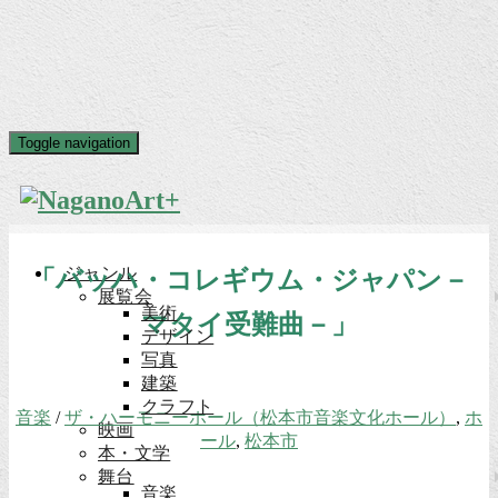
Toggle navigation
ジャンル
「バッハ・コレギウム・ジャパン－
展覧会
美術
マタイ受難曲－」
デザイン
写真
建築
クラフト
音楽
/
ザ・ハーモニーホール（松本市音楽文化ホール）
,
ホ
映画
ール
,
松本市
本・文学
舞台
音楽