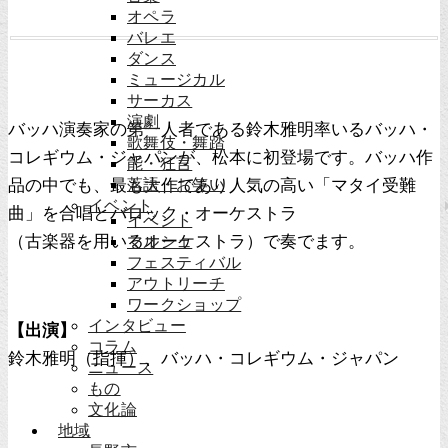
オペラ
バレエ
ダンス
ミュージカル
サーカス
演劇
バッハ演奏家の第一人者である鈴木雅明率いるバッハ・
歌舞伎・舞踏
コレギウム・ジャパンが、松本に初登場です。バッハ作
能・狂言
品の中でも、最も大作であり人気の高い「マタイ受難
落語・お笑い
イベント
曲」を合唱とバロック・オーケストラ
イベント
（古楽器を用いるオーケストラ）で奏でます。
マルシェ
フェスティバル
アウトリーチ
ワークショップ
インタビュー
【出演】
コラム
鈴木雅明（指揮）、バッハ・コレギウム・ジャパン
ニュース
もの
文化論
地域