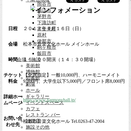
岡谷市
諏訪市
茅野市
下諏訪町
日程
２０１７年４月１６日（日）
富士見町
原村
伊那市
会場
松本市音楽文化ホール メインホール
駒ヶ根市
飯田市
時間
会場・施設
１５：００開演（１４：３０開場）
美術館
博物館
チケット
【全席指定】一般10,000円、ハーモニーメイト
図書館
料金
9,000円、大学生以下5,000円／フロント席8,000円
劇場
ホール
ギャラリー
詳細ホー
https://www.harmonyhall.jp/
イベントスペース
ムページ
カフェ
レストラン バー
お問い合
雑貨店
松本市音楽文化ホール Tel.0263-47-2004
わせ先
施設その他