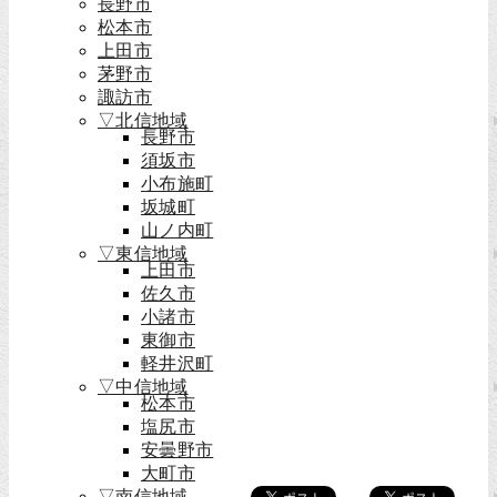
長野市
松本市
上田市
茅野市
諏訪市
▽北信地域
長野市
須坂市
小布施町
坂城町
山ノ内町
▽東信地域
上田市
佐久市
小諸市
東御市
軽井沢町
▽中信地域
松本市
塩尻市
安曇野市
大町市
▽南信地域